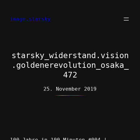
Zum
Inhalt
image.starsky
springen
starsky_widerstand.vision
.goldenerevolution_osaka_
472
25. November 2019
100 Jahre in 100 Minuten #004 |