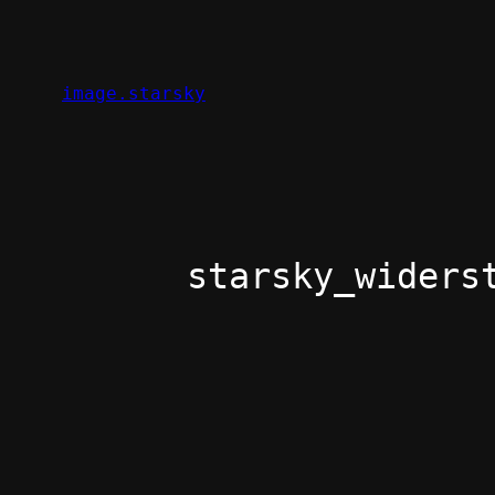
Zum
Inhalt
springen
image.starsky
starsky_widers