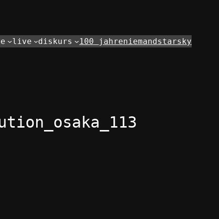
de
live
diskurs
100 jahre
niemand
starsky
ution_osaka_113