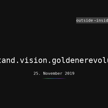
outside
insi
tand.vision.goldenerevol
25. November 2019