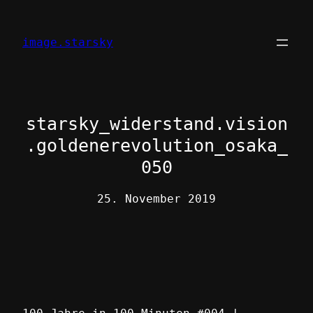
Zum
Inhalt
image.starsky
springen
starsky_widerstand.vision
.goldenerevolution_osaka_
050
25. November 2019