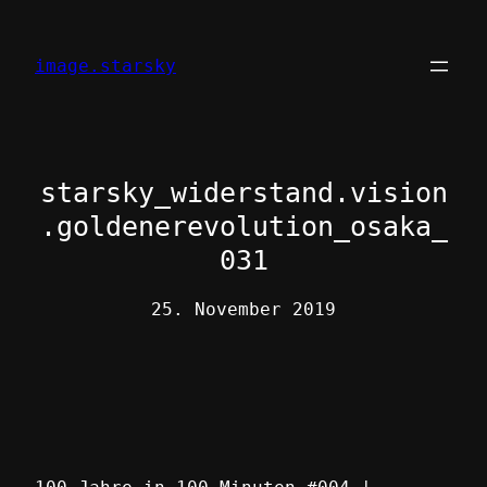
Zum
Inhalt
image.starsky
springen
starsky_widerstand.vision
.goldenerevolution_osaka_
031
25. November 2019