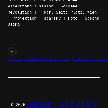
100 Jahre in 100 Minuten #004 |
Widerstand ! Vision ! Goldene
Revolution ! | Karl Seitz Platz, Wien
| Projektion : starsky | Foto : Sascha
Osaka
←
starsky_widerstand.vision.goldenerevoluti
image.starsky
© 2026