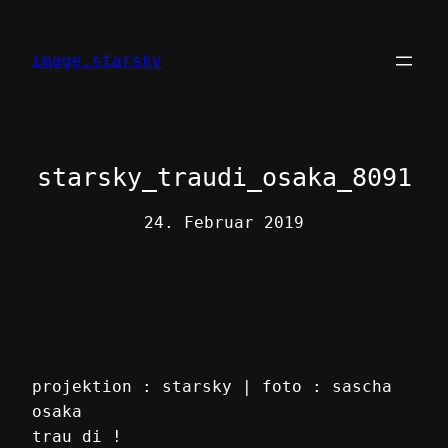
Zum
Inhalt
image.starsky
springen
starsky_traudi_osaka_8091
24. Februar 2019
projektion : starsky | foto : sascha
osaka
trau di !