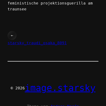
feministische projektionsguerilla am
traunsee
←
starsky_traudi_osaka_8091
image.starsky
© 2026