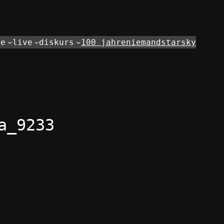
de
live
diskurs
100 jahre
niemand
starsky
a_9233