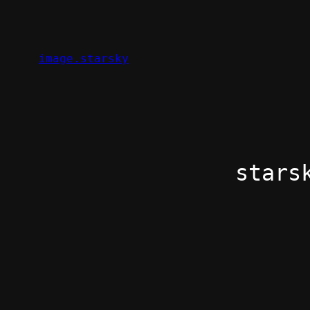
Zum
Inhalt
springen
image.starsky
stars