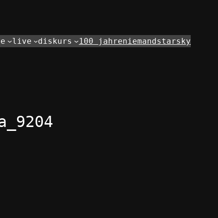
de
live
diskurs
100 jahre
niemand
starsky
a_9204