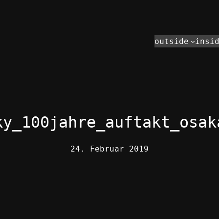
outside
insi
ky_100jahre_auftakt_osak
24. Februar 2019