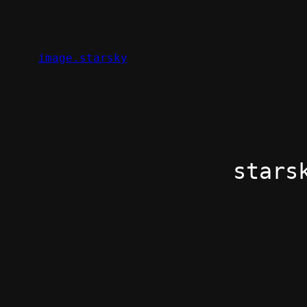
Zum
Inhalt
springen
image.starsky
stars