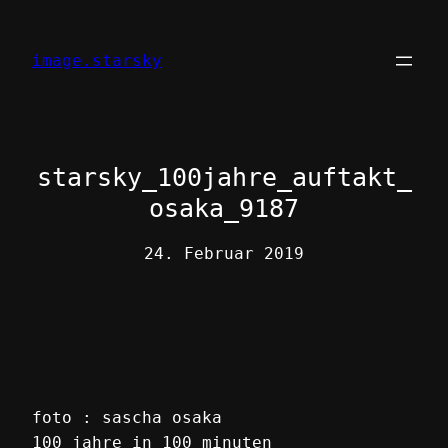
Zum
Inhalt
image.starsky
springen
starsky_100jahre_auftakt_
osaka_9187
24. Februar 2019
foto : sascha osaka
100 jahre in 100 minuten